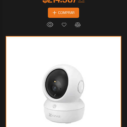
COMPRAR
$136.410
60