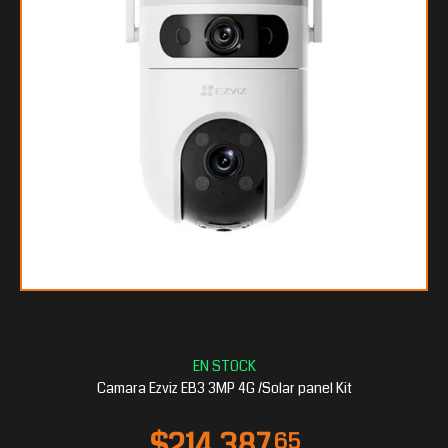
$145.182
45
Camara Ezviz EB3 3MP 4G /Solar panel Kit