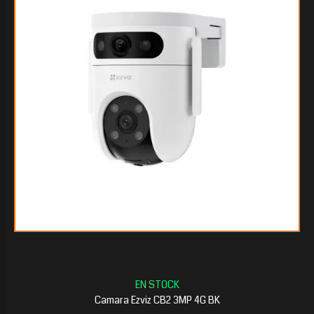
$130.350
60
$129.926
40
Camara Ezviz CB2 3MP 4G BK