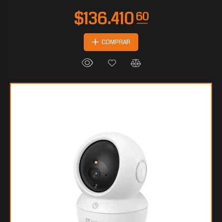
COMPRAR
$107.186
25