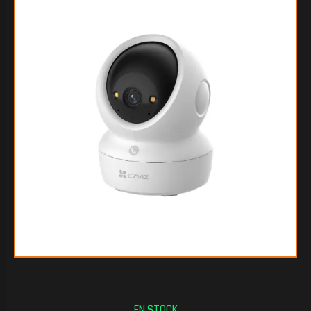
$77.064
00
$58.960
80