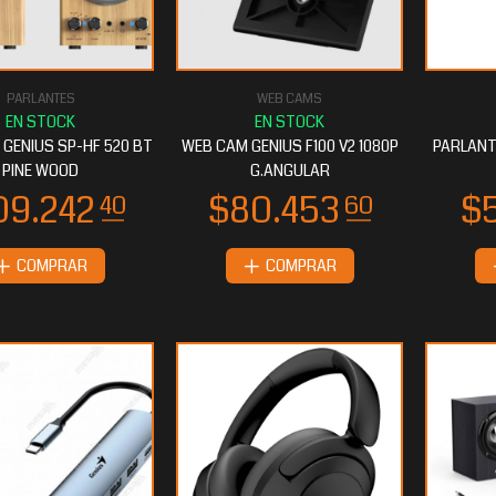
PARLANTES
WEB CAMS
0.736
$34.336
00
80
 GENIUS SP-HF 520 BT
WEB CAM GENIUS F100 V2 1080P
PARLANT
PINE WOOD
G.ANGULAR
COMPRAR
COMPRAR
5.627
$25.520
20
80