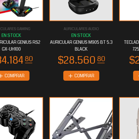
ICULARES GAMING
AURICULARES AUDIO
2.828
$12.388
80
00
RICULAR GENIUS RS2
AURICULAR GENIUS M905 BT 5.3
TECLAD
GX-UH100
BLACK
72
COMPRAR
COMPRAR