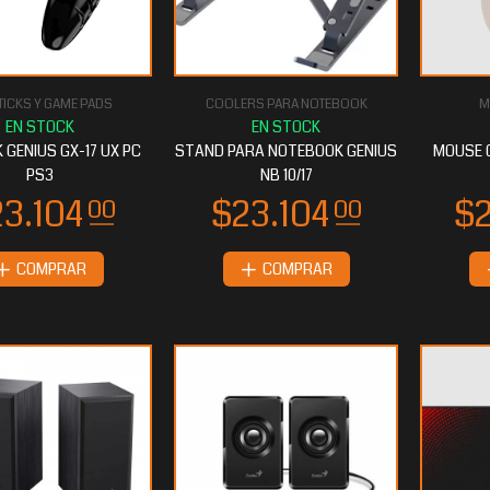
TICKS Y GAME PADS
COOLERS PARA NOTEBOOK
M
 GENIUS GX-17 UX PC
STAND PARA NOTEBOOK GENIUS
MOUSE G
PS3
NB 10/17
COMPRAR
COMPRAR