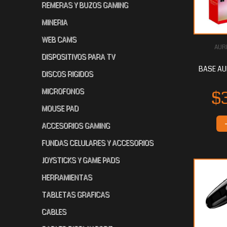
REMERAS Y BUZOS GAMING
MINERIA
WEB CAMS
AUR
$16.218
$15.048
$1
40
00
DISPOSITIVOS PARA TV
BASE AU
DISCOS RIGIDOS
MICROFONOS
MOUSE PAD
ACCESORIOS GAMING
FUNDAS CELULARES Y ACCESORIOS
JOYSTICKS Y GAME PADS
$6.566
40
HERRAMIENTAS
TABLETAS GRAFICAS
CABLES