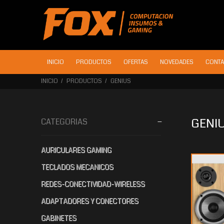
INICIO
PRODUCTOS
OFERTAS
NOVEDADES
CONTA
INICIO
PRODUCTOS
GENIUS
GENI
CATEGORIAS
AURICULARES GAMING
$109.242
$80.453
$5
40
60
TECLADOS MECANICOS
REDES-CONECTIVIDAD-WIRELESS
ADAPTADORES Y CONECTORES
GABINETES