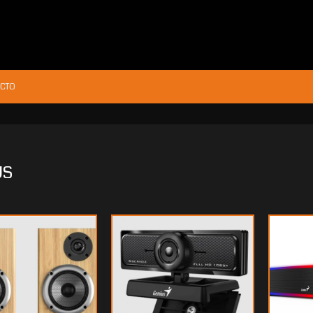
CTO
US
1.664
$45.007
80
20