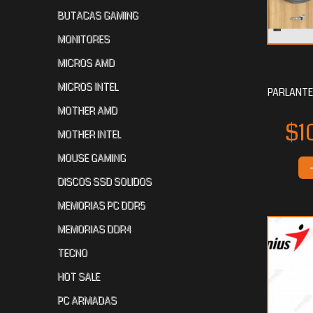
BUTACAS GAMING
MONITORES
MICROS AMD
$42.970
$42.818
$4
40
40
MICROS INTEL
PARLANTE
MOTHER AMD
MOTHER INTEL
MOUSE GAMING
DISCOS SSD SOLIDOS
MEMORIAS PC DDR5
$34.184
$28.560
$2
80
80
MEMORIAS DDR4
TECNO
HOT SALE
PC ARMADAS