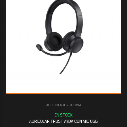
AURICULARES OFICINA
AURICULAR TRUST AYDA CON MIC USB