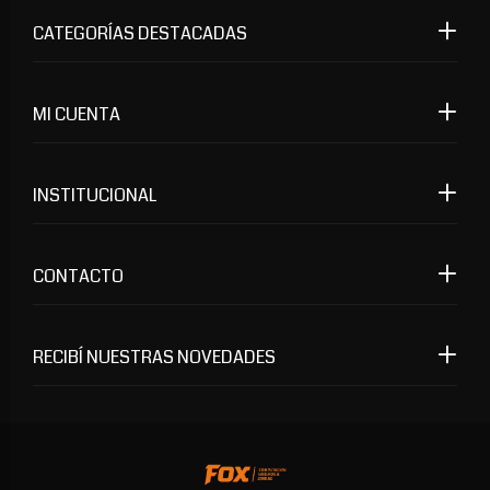
CATEGORÍAS DESTACADAS
MI CUENTA
INSTITUCIONAL
CONTACTO
RECIBÍ NUESTRAS NOVEDADES