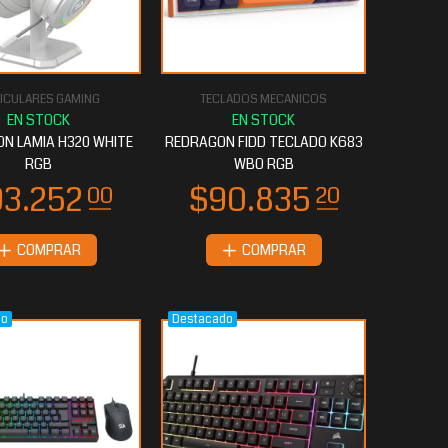
ICULARES GAMING
TECLADOS MECANICOS
N LAMIA H320 WHITE
REDRAGON FIDD TECLADO K683
RGB
WBO RGB
COMPRAR
COMPRAR
do
Destacado