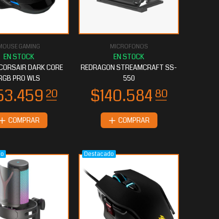
MOUSE GAMING
MICROFONOS
CORSAIR DARK CORE
REDRAGON STREAMCRAFT SS-
RGB PRO WLS
550
COMPRAR
COMPRAR
do
Destacado