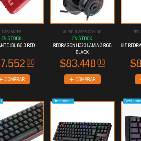
PARLANTES
AURICULARES GAMING
TEC
4.943
$24.943
20
20
NTE JBL GO 3 RED
REDRAGON H320 LAMIA 2 RGB
KIT REDRA
BLACK
COMPRAR
COMPRAR
o
Destacado
Destaca
16.720
$15.884
00
00