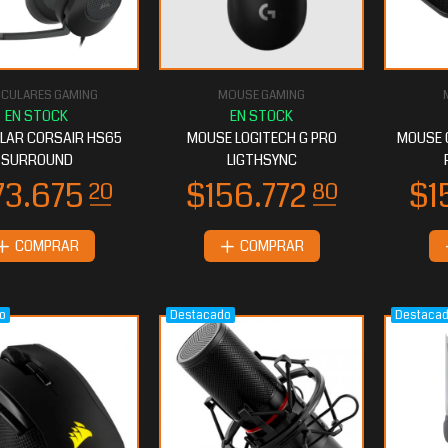
ICULARES GAMING
MOUSE GAMING
6.439
$65.724
20
80
LAR CORSAIR HS65
MOUSE LOGITECH G PRO
MOUSE 
SURROUND
LIGTHSYNC
COMPRAR
COMPRAR
o
Destacado
Destaca
0.602
$60.040
40
00