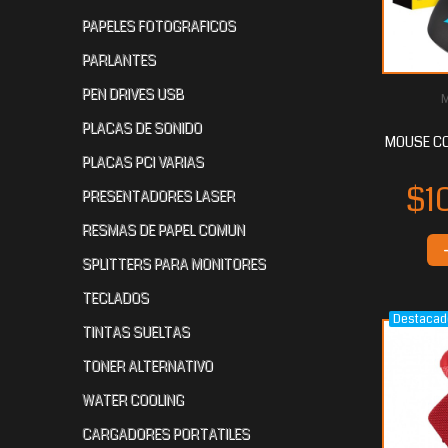
PAPELES FOTOGRAFICOS
PARLANTES
PEN DRIVES USB
$34.929
$34.032
$3
60
80
PLACAS DE SONIDO
MOUSE CO
PLACAS PCI VARIAS
PRESENTADORES LASER
RESMAS DE PAPEL COMUN
SPLITTERS PARA MONITORES
TECLADOS
Destacad
$33.350
$33.350
$2
23
23
TINTAS SUELTAS
TONER ALTERNATIVO
WATER COOLING
CARGADORES PORTATILES