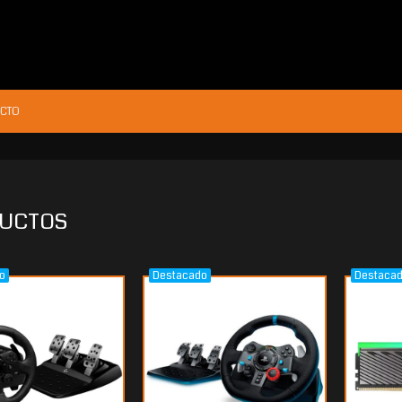
CTO
UCTOS
o
Destacado
Destaca
20.676
$427.621
00
60