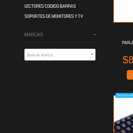
LECTORES CODIGO BARRAS
SOPORTES DE MONITORES Y TV
$27.208
$26.448
$2
00
00
MARCAS
PARLA
Buscar marca...
Destacad
$20.352
$18.133
$
80
60