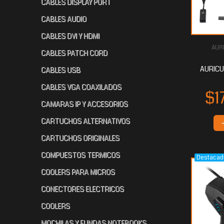
CABLES DISPLAY PORT
CABLES AUDIO
CABLES DVI Y HDMI
AUR
$78.188
$68.035
$6
80
20
CABLES PATCH CORD
AURICU
CABLES USB
CABLES VGA COAXILADOS
CAMARAS IP Y ACCESORIOS
CARTUCHOS ALTERNATIVOS
CARTUCHOS ORIGINALES
COMPUESTOS TERMICOS
Destacad
$61.225
$61.134
$6
60
40
COOLERS PARA MICROS
CONECTORES ELECTRICOS
COOLERS
MOCHILAS Y FUNDAS NOTEBOOKS