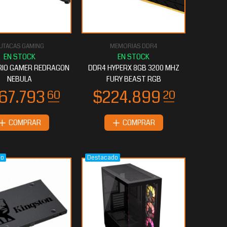
UTACAS GAMING
MEMORIAS DDR4
RIO GAMER REDRAGON
DDR4 HYPERX 8GB 3200 MHZ
NEBULA
FURY BEAST RGB
COMPRAR
COMPRAR
do
Destacado