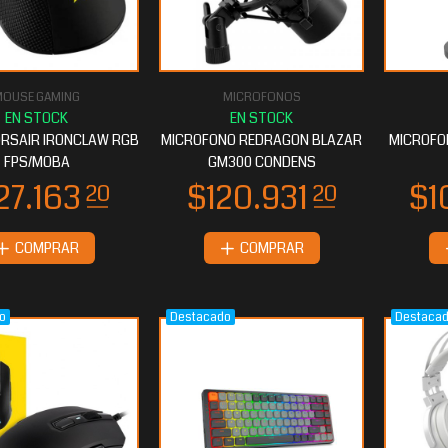
MOUSE GAMING
MICROFONOS
52.151
$51.087
20
20
RSAIR IRONCLAW RGB
MICROFONO REDRAGON BLAZAR
MICROFO
FPS/MOBA
GM300 CONDENS
COMPRAR
COMPRAR
o
Destacado
Destaca
9.732
$39.732
80
80