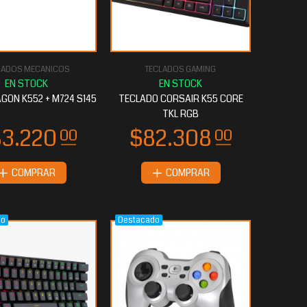
LADOS MECANICOS
TECLADOS GAMING
GON K552 + M724 S145
TECLADO CORSAIR K55 CORE
TKL RGB
COMPRAR
COMPRAR
do
Destacado