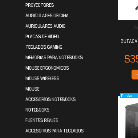
PROYECTORES
AURICULARES OFICINA
AURICULARES AUDIO
B
$173.675
$156.772
$1
20
80
PLACAS DE VIDEO
BUTACA 
TECLADOS GAMING
MEMORIAS PARA NOTEBOOKS
MOUSE ERGONOMICOS
MOUSE WIRELESS
MOUSE
Destacad
ACCESORIOS NOTEBOOKS
$127.163
$120.931
$1
20
20
NOTEBOOKS
FUENTES REALES
ACCESORIOS PARA TECLADOS