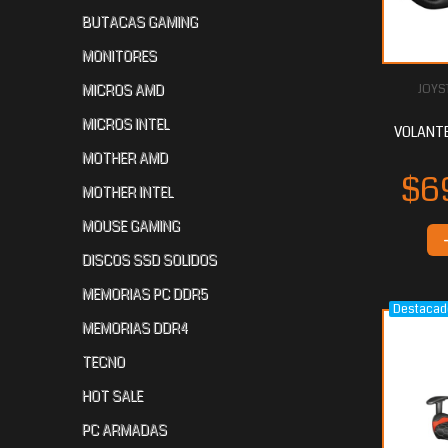
BUTACAS GAMING
MONITORES
MICROS AMD
JOYS
$358.644
$270.757
$2
00
60
MICROS INTEL
VOLANTE
MOTHER AMD
MOTHER INTEL
MOUSE GAMING
DISCOS SSD SOLIDOS
MEMORIAS PC DDR5
Destacad
$213.985
$200.685
$1
60
60
MEMORIAS DDR4
TECNO
HOT SALE
PC ARMADAS