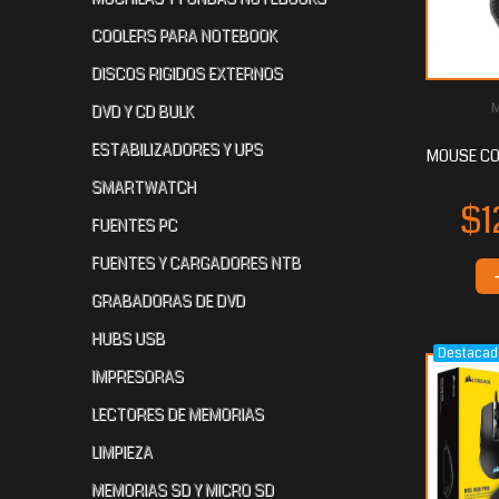
COOLERS PARA NOTEBOOK
DISCOS RIGIDOS EXTERNOS
DVD Y CD BULK
$58.960
$56.772
$
80
00
ESTABILIZADORES Y UPS
MOUSE CO
SMARTWATCH
FUENTES PC
FUENTES Y CARGADORES NTB
GRABADORAS DE DVD
HUBS USB
Destacad
$44.718
$40.812
$3
40
00
IMPRESORAS
LECTORES DE MEMORIAS
LIMPIEZA
MEMORIAS SD Y MICRO SD