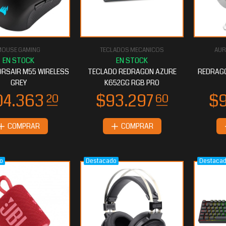
MOUSE GAMING
TECLADOS MECANICOS
AUR
3.926
$33.531
40
20
RSAIR M55 WIRELESS
TECLADO REDRAGON AZURE
REDRAGO
GREY
K652GG RGB PRO
COMPRAR
COMPRAR
o
Destacado
Destaca
9.153
$28.317
60
60