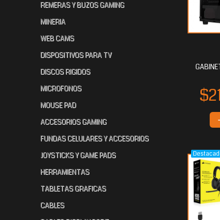
REMERAS Y BUZOS GAMING
MINERIA
WEB CAMS
$104.363
$93.297
$9
20
60
DISPOSITIVOS PARA TV
GABINE
DISCOS RIGIDOS
MICROFONOS
MOUSE PAD
ACCESORIOS GAMING
FUNDAS CELULARES Y ACCESORIOS
Destacad
JOYSTICKS Y GAME PADS
$87.552
$83.448
$8
00
00
HERRAMIENTAS
TABLETAS GRAFICAS
CABLES