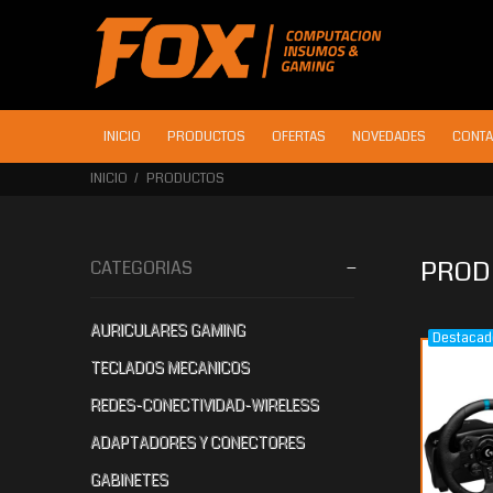
INICIO
PRODUCTOS
OFERTAS
NOVEDADES
CONTA
INICIO
PRODUCTOS
PROD
CATEGORIAS
AURICULARES GAMING
Destacad
$694.305
$616.132
$5
60
00
TECLADOS MECANICOS
REDES-CONECTIVIDAD-WIRELESS
ADAPTADORES Y CONECTORES
GABINETES