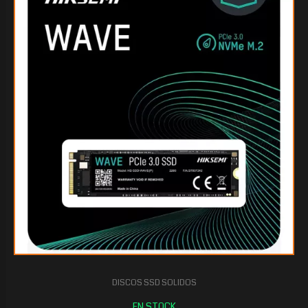
$62.380
80
DISCOS SSD SOLIDOS
$33.500
80