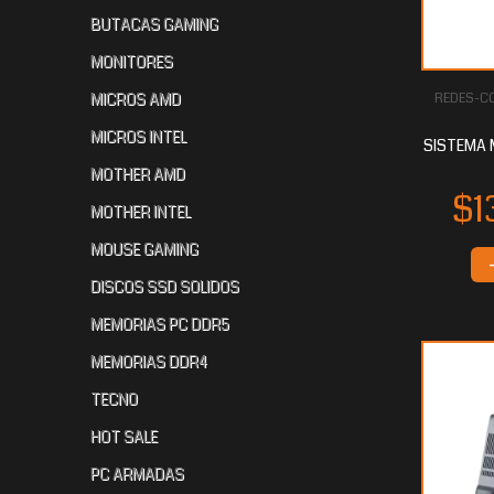
BUTACAS GAMING
MONITORES
MICROS AMD
REDES-CO
$62.122
$60.435
$6
40
20
MICROS INTEL
SISTEMA 
MOTHER AMD
MOTHER INTEL
MOUSE GAMING
DISCOS SSD SOLIDOS
MEMORIAS PC DDR5
$58.960
$58.960
$4
80
80
MEMORIAS DDR4
TECNO
HOT SALE
PC ARMADAS