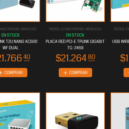
NECTIVIDAD-WIRELESS
REDES-CONECTIVIDAD-WIRELESS
REDES-C
INK T2U NANO AC600
PLACA RED PCI-E TPLINK GIGABIT
USB WIR
WF DUAL
TG-3468
COMPRAR
COMPRAR