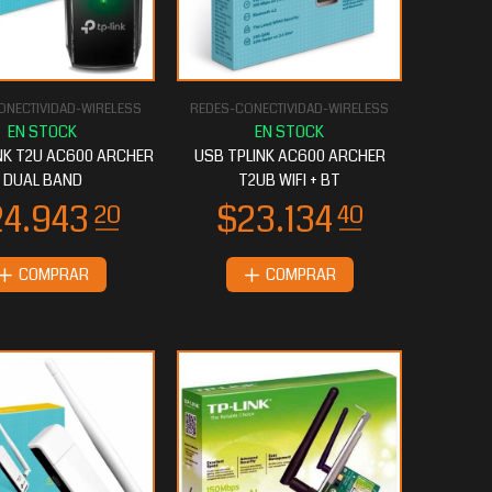
ONECTIVIDAD-WIRELESS
REDES-CONECTIVIDAD-WIRELESS
NK T2U AC600 ARCHER
USB TPLINK AC600 ARCHER
DUAL BAND
T2UB WIFI + BT
COMPRAR
COMPRAR