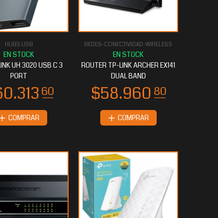
HUBS USB
REDES-CONECTIVIDAD-WIRELESS
INK UH 3020 USB C 3
ROUTER TP-LINK ARCHER EX141
PORT
DUAL BAND
COMPRAR
COMPRAR