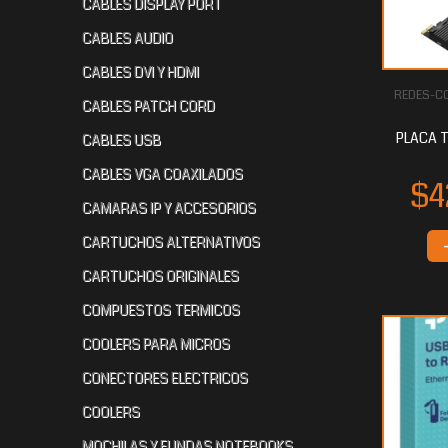
CABLES DISPLAY PORT
CABLES AUDIO
CABLES DVI Y HDMI
REDES-CO
$16.112
$14.364
$
00
00
CABLES PATCH CORD
PLACA T
CABLES USB
CABLES VGA COAXILADOS
CAMARAS IP Y ACCESORIOS
CARTUCHOS ALTERNATIVOS
CARTUCHOS ORIGINALES
COMPUESTOS TERMICOS
COOLERS PARA MICROS
CONECTORES ELECTRICOS
COOLERS
MOCHILAS Y FUNDAS NOTEBOOKS