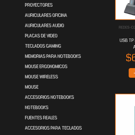
PROYECTORES
AURICULARES OFICINA
AURICULARES AUDIO
REDES-CO
$42.696
$40.249
$
80
60
PLACAS DE VIDEO
USB TP
TECLADOS GAMING
MEMORIAS PARA NOTEBOOKS
MOUSE ERGONOMICOS
MOUSE WIRELESS
MOUSE
ACCESORIOS NOTEBOOKS
$33.272
$31.068
$3
80
80
NOTEBOOKS
FUENTES REALES
ACCESORIOS PARA TECLADOS