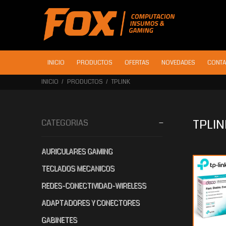
INICIO
PRODUCTOS
OFERTAS
NOVEDADES
CONTA
INICIO
PRODUCTOS
TPLINK
TPLIN
CATEGORIAS
AURICULARES GAMING
$132.270
$78.599
$7
40
20
TECLADOS MECANICOS
REDES-CONECTIVIDAD-WIRELESS
ADAPTADORES Y CONECTORES
GABINETES