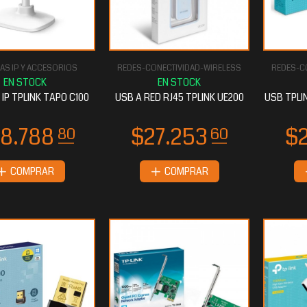
S IP Y ACCESORIOS
REDES-CONECTIVIDAD-WIRELESS
REDES-C
IP TPLINK TAPO C100
USB A RED RJ45 TPLINK UE200
USB TPLI
COMPRAR
COMPRAR