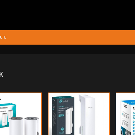
CTO
K
7.064
$75.741
00
60