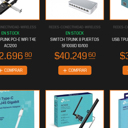
NECTIVIDAD-WIRELESS
REDES-CONECTIVIDAD-WIRELESS
REDES-C
12.479
20
PLINK PCI-E WIFI T4E
SWITCH TPLINK 8 PUERTOS
USB TPL
AC1200
SF1008D 10/100
COMPRAR
COMPRAR