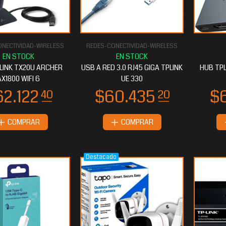
NECTIVIDAD-WIRELESS
REDES-CONECTIVIDAD-WIRELESS
34.215
$34.017
20
60
 LINK TX20U ARCHER
USB A RED 3.0 RJ45 GIGA TPLINK
HUB TPL
AX1800 WIFI 6
UE 330
COMPRAR
COMPRAR
Destacado
0.612
$30.354
80
40