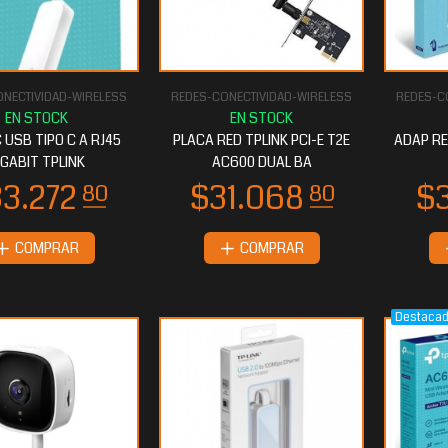
NECTIVIDAD-WIRELESS
REDES-CONECTIVIDAD-WIRELESS
REDES-C
 USB TIPO C A RJ45
PLACA RED TPLINK PCI-E T2E
ADAP RE
IGABIT TPLINK
AC600 DUAL BA
COMPRAR
COMPRAR
Destaca