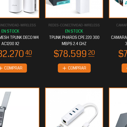
NECTIVIDAD-WIRELESS
REDES-CONECTIVIDAD-WIRELESS
CAMAR
0.313
$58.960
60
80
MESH TPLINK DECO M4
TPLINK PHAROS CPE 220 300
CAMARA 
AC1200 X2
MBPS 2.4 GHZ
COMPRAR
COMPRAR
9.552
$46.071
00
20