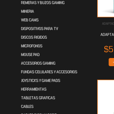
REMERAS Y BUZOS GAMING
MINERIA
WEB CAMS
ADAPTA
$28.788
$27.253
$2
80
60
DISPOSITIVOS PARA TV
ADAPTAD
DISCOS RIGIDOS
MICROFONOS
MOUSE PAD
ACCESORIOS GAMING
FUNDAS CELULARES Y ACCESORIOS
JOYSTICKS Y GAME PADS
$21.766
$21.264
$1
40
80
HERRAMIENTAS
TABLETAS GRAFICAS
CABLES