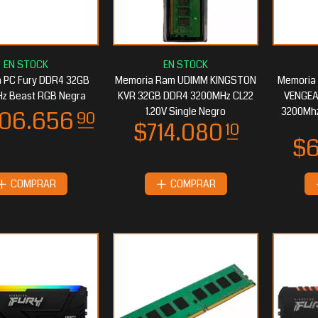
26.795
80
$412.307
25
 PC Fury DDR4 32GB
Memoria Ram UDIMM KINGSTON
Memoria
z Beast RGB Negra
KVR 32GB DDR4 3200MHz CL22
VENGEA
1.20V Single Negro
3200Mhz 
COMPRAR
COMPRAR
10.832
55
$310.529
55