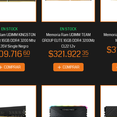
$166.498
50
72.073
70
Ram UDIMM KINGSTON
Memoria Ram UDIMM TEAM
Memori
t 16GB DDR4 3200 Mhz
GROUP ELITE 16GB DDR4 3200Mz
1.35V Single Negro
CL22 1.2v
COMPRAR
COMPRAR
54.439
$116.261
10
10