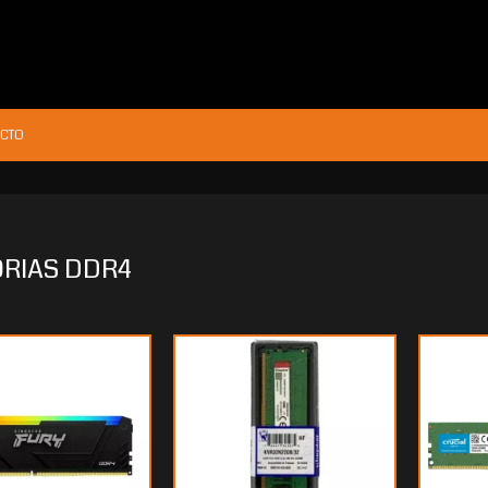
CTO
RIAS DDR4
$590.304
60
17.544
30