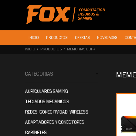
INICIO
PRODUCTOS
OFERTAS
NOVEDADES
CONTA
INICIO
PRODUCTOS
MEMORIAS DDR4
MEMO
CATEGORIAS
AURICULARES GAMING
$1.006.656
90
$714.080
10
$6
TECLADOS MECANICOS
REDES-CONECTIVIDAD-WIRELESS
ADAPTADORES Y CONECTORES
GABINETES