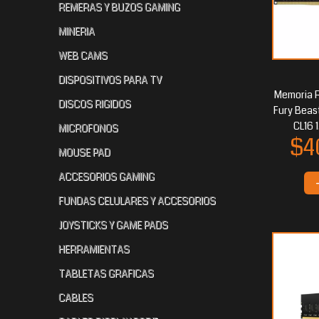
REMERAS Y BUZOS GAMING
MINERIA
WEB CAMS
DISPOSITIVOS PARA TV
$218.348
00
$177.967
$1
05
Memoria 
DISCOS RIGIDOS
Fury Beas
CL16 
MICROFONOS
MOUSE PAD
ACCESORIOS GAMING
FUNDAS CELULARES Y ACCESORIOS
JOYSTICKS Y GAME PADS
$155.423
$1
85
$162.138
HERRAMIENTAS
40
TABLETAS GRAFICAS
CABLES