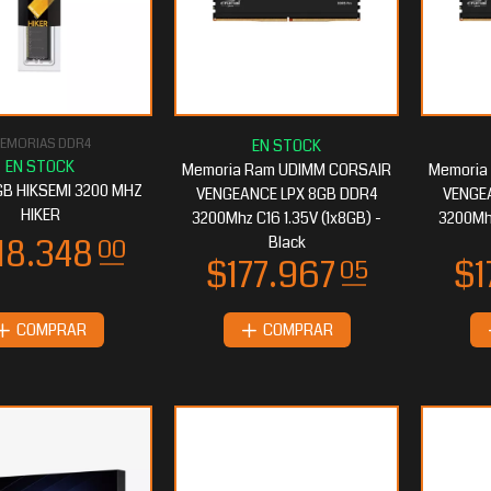
EMORIAS DDR4
Memoria Ram UDIMM CORSAIR
Memoria
GB HIKSEMI 3200 MHZ
VENGEANCE LPX 8GB DDR4
VENGE
HIKER
3200Mhz C16 1.35V (1x8GB) -
3200Mhz
Black
COMPRAR
COMPRAR