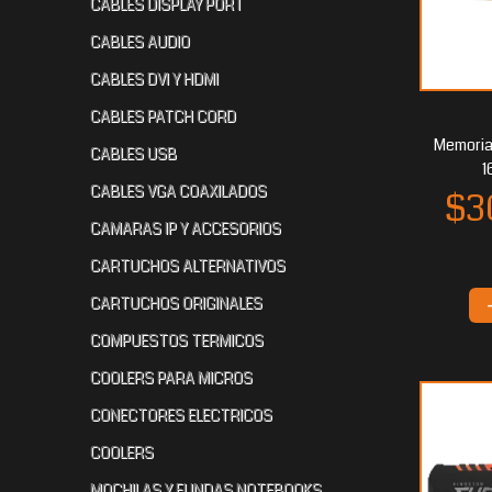
CABLES DISPLAY PORT
CABLES AUDIO
CABLES DVI Y HDMI
CABLES PATCH CORD
$85.302
$33.500
40
80
Memoria
CABLES USB
1
CABLES VGA COAXILADOS
CAMARAS IP Y ACCESORIOS
CARTUCHOS ALTERNATIVOS
CARTUCHOS ORIGINALES
COMPUESTOS TERMICOS
COOLERS PARA MICROS
CONECTORES ELECTRICOS
COOLERS
MOCHILAS Y FUNDAS NOTEBOOKS