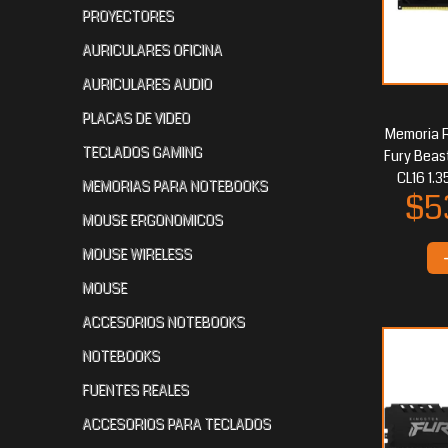
PROYECTORES
AURICULARES OFICINA
AURICULARES AUDIO
$302.303
$2
10
$301.045
65
PLACAS DE VIDEO
Memoria 
TECLADOS GAMING
Fury Beas
CL16 1.
MEMORIAS PARA NOTEBOOKS
MOUSE ERGONOMICOS
MOUSE WIRELESS
MOUSE
ACCESORIOS NOTEBOOKS
$230.476
$230.067
95
90
$2
NOTEBOOKS
FUENTES REALES
ACCESORIOS PARA TECLADOS