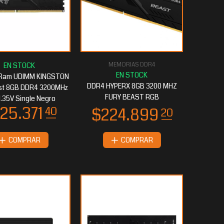
MEMORIAS DDR4
 Ram UDIMM KINGSTON
DDR4 HYPERX 8GB 3200 MHZ
st 8GB DDR4 3200MHz
FURY BEAST RGB
1.35V Single Negro
COMPRAR
COMPRAR