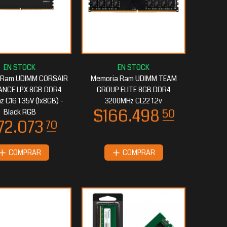
 Ram UDIMM CORSAIR
Memoria Ram UDIMM TEAM
ANCE LPX 8GB DDR4
GROUP ELITE 8GB DDR4
 C16 1.35V (1x8GB) -
3200MHz CL22 1.2v
Black RGB
COMPRAR
COMPRAR