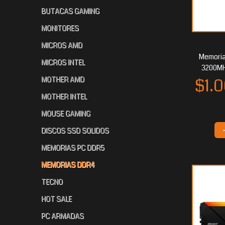
BUTACAS GAMING
MONITORES
MICROS AMD
$531.431
$5
70
$533.249
70
Memoria
MICROS INTEL
3200MH
MOTHER AMD
MOTHER INTEL
MOUSE GAMING
DISCOS SSD SOLIDOS
MEMORIAS PC DDR5
$3
$409.716
$321.922
60
35
MEMORIAS DDR4
TECNO
HOT SALE
PC ARMADAS