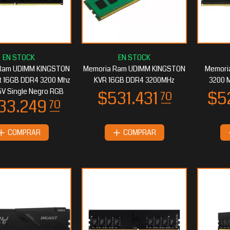
60.367
$238.218
90
60
Ram UDIMM KINGSTON
Memoria Ram UDIMM KINGSTON
Memoria
t 16GB DDR4 3200 Mhz
KVR 16GB DDR4 3200MHz
3200 
35V Single Negro RGB
COMPRAR
COMPRAR
25.371
40
$224.899
20