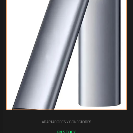
$25.748
80
ADAPTADORES Y CONECTORES
$24.836
80