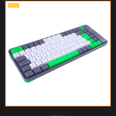
Oferta
$11.476
00