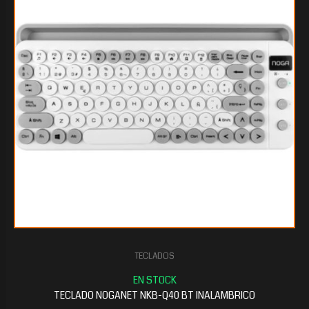
$32.649
60
TECLADOS
$32.193
60
TECLADO NOGANET NKB-Q40 BT INALAMBRICO