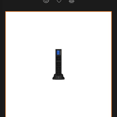
$98.081
10