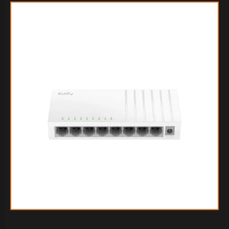
$149.015
40