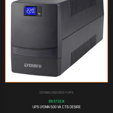
$45.010
65
ESTABILIZADORES Y UPS
$35.799
45
UPS LYONN 500 VA CTB DESIRE