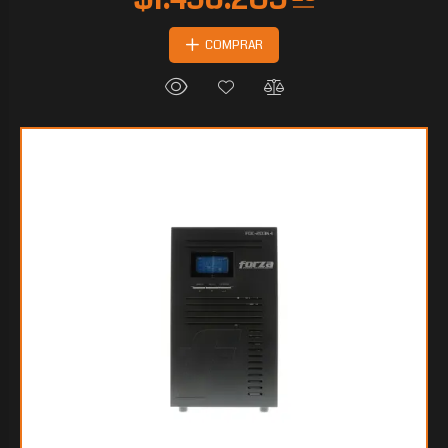
COMPRAR
$913.984
35