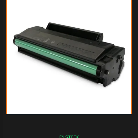
$229.401
30
$209.948
70