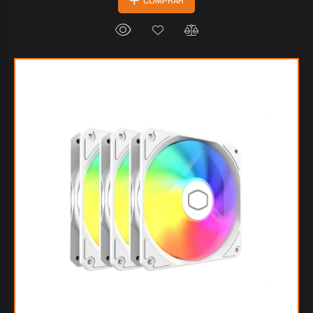
COMPRAR
$65.705
55