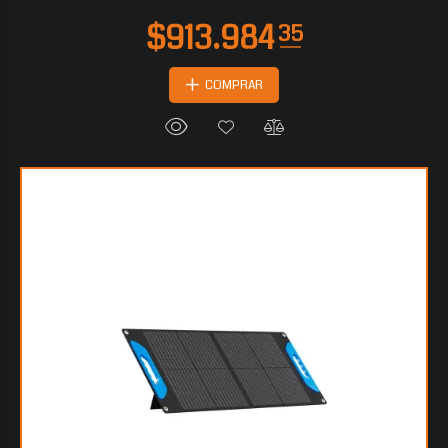
COMPRAR
$319.877
10