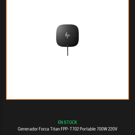
$489.708
60
$448.591
50
Generador Forza Titan FPP-T702 Portable 700W 220V