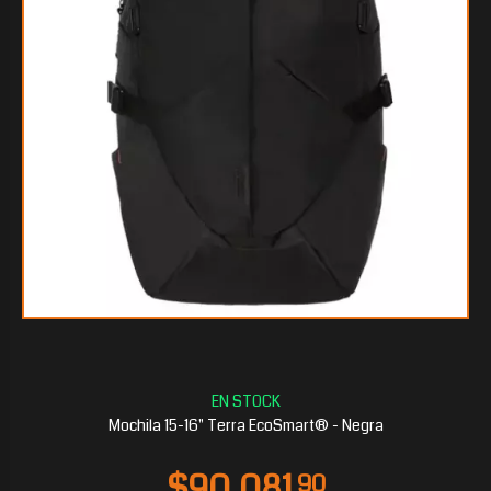
$86.127
75
Mochila 15-16" Terra EcoSmart® - Negra