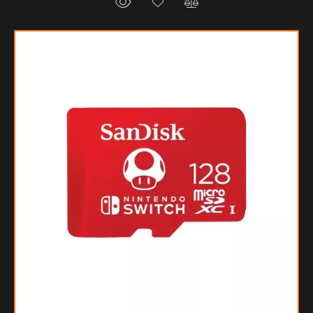
$48.070
95