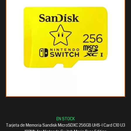
$120.654
60
$79.522
35
Tarjeta de Memoria Sandisk MicroSDXC 256GB UHS-I Card C10 U3