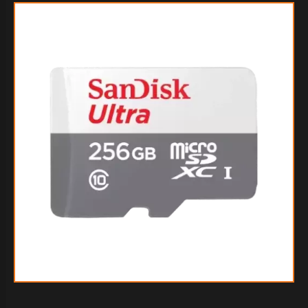
$60.024
30