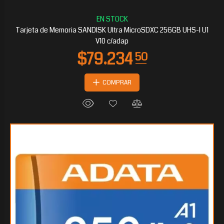
$55.951
20
Tarjeta de Memoria SANDISK Ultra MicroSDXC 256GB UHS-I U1
V10 c/adap
COMPRAR
$52.509
90