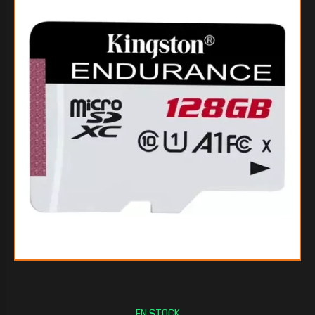
$71.538
30
$70.508
10