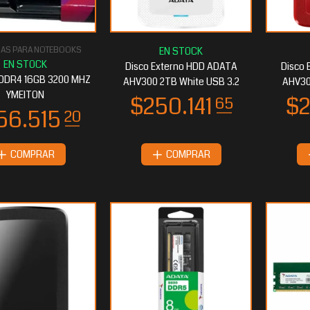
06.115
$206.115
75
75
AS PARA NOTEBOOKS
Disco Externo HDD ADATA
Disco 
DDR4 16GB 3200 MHZ
AHV300 2TB White USB 3.2
AHV30
YMEITON
COMPRAR
COMPRAR
16.261
$72.856
10
35