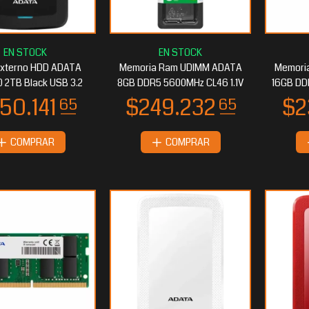
19.422
$19.422
30
30
Externo HDD ADATA
Memoria Ram UDIMM ADATA
Memori
 2TB Black USB 3.2
8GB DDR5 5600MHz CL46 1.1V
16GB DD
COMPRAR
COMPRAR
17.377
$17.134
05
65