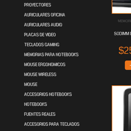
PROYECTORES
AURICULARES OFICINA
$218.962
$206.115
$2
95
75
MEMORI
AURICULARES AUDIO
SODIMM 
PLACAS DE VIDEO
TECLADOS GAMING
MEMORIAS PARA NOTEBOOKS
MOUSE ERGONOMICOS
MOUSE WIRELESS
$206.115
$141.894
$1
75
90
MOUSE
ACCESORIOS NOTEBOOKS
NOTEBOOKS
FUENTES REALES
ACCESORIOS PARA TECLADOS