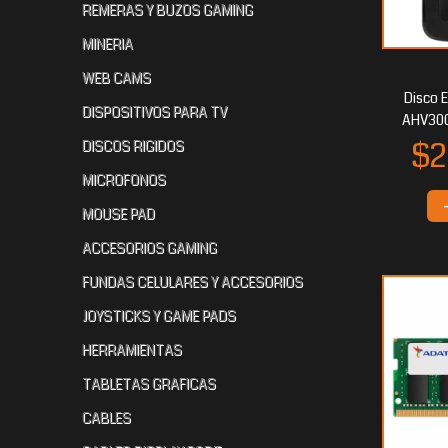
REMERAS Y BUZOS GAMING
MINERIA
$
$25.891
35
$32.193
60
WEB CAMS
Disco 
DISPOSITIVOS PARA TV
AHV300
DISCOS RIGIDOS
MICROFONOS
MOUSE PAD
ACCESORIOS GAMING
$19.422
$19.210
$
30
20
FUNDAS CELULARES Y ACCESORIOS
JOYSTICKS Y GAME PADS
HERRAMIENTAS
TABLETAS GRAFICAS
CABLES