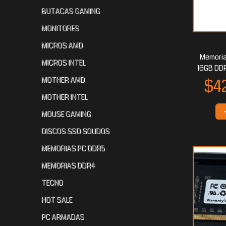
BUTACAS GAMING
MONITORES
$250.141
$2
65
$256.515
20
MICROS AMD
Memori
MICROS INTEL
16GB DDR
MOTHER AMD
MOTHER INTEL
MOUSE GAMING
DISCOS SSD SOLIDOS
MEMORIAS PC DDR5
$250.141
$249.232
$2
65
65
MEMORIAS DDR4
TECNO
HOT SALE
PC ARMADAS