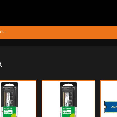
CTO
A
12.802
$260.367
05
90