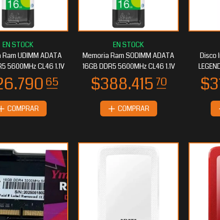
50.141
$250.141
65
65
a Ram UDIMM ADATA
Memoria Ram SODIMM ADATA
Disco
5 5600MHz CL46 1.1V
16GB DDR5 5600MHz CL46 1.1V
LEGEND
COMPRAR
COMPRAR
38.218
$233.325
60
15