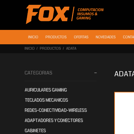
INICIO
PRODUCTOS
OFERTAS
NOVEDADES
CONTA
INICIO
PRODUCTOS
ADATA
ADAT
CATEGORIAS
AURICULARES GAMING
$426.790
$388.415
$3
65
70
TECLADOS MECANICOS
REDES-CONECTIVIDAD-WIRELESS
ADAPTADORES Y CONECTORES
GABINETES