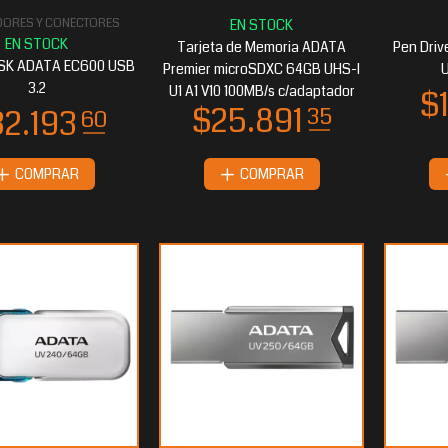
DORES Y CONECTORES
Tarjeta de Memoria ADATA
Pen Dri
SK ADATA EC600 USB
Premier microSDXC 64GB UHS-I
U
3.2
U1 A1 V10 100MB/s c/adaptador
COMPRAR
COMPRAR