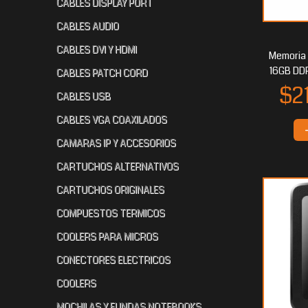
CABLES DISPLAY PORT
CABLES AUDIO
$16.043
$15.271
85
20
CABLES DVI Y HDMI
Memoria
16GB DDR
CABLES PATCH CORD
CABLES USB
CABLES VGA COAXILADOS
CAMARAS IP Y ACCESORIOS
CARTUCHOS ALTERNATIVOS
CARTUCHOS ORIGINALES
COMPUESTOS TERMICOS
COOLERS PARA MICROS
CONECTORES ELECTRICOS
COOLERS
MOCHILAS Y FUNDAS NOTEBOOKS