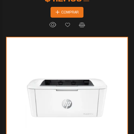
COMPRAR
$189.452
80