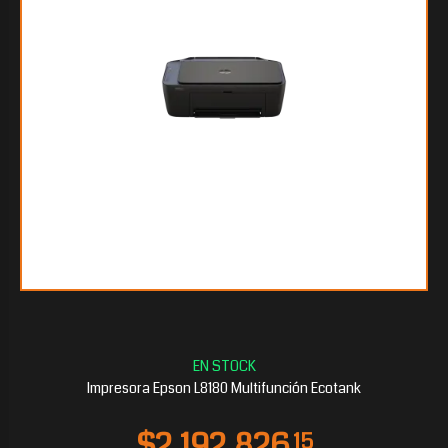
$918.847
50
Impresora Epson L8180 Multifunción Ecotank