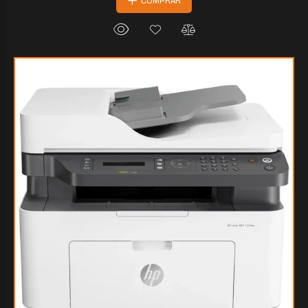
COMPRAR
$268.736
00