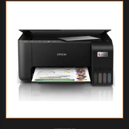
$407.338
05