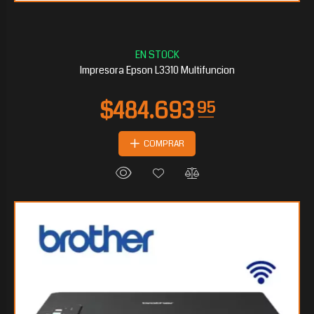
$291.152
70
Impresora Epson L3310 Multifuncion
COMPRAR
$283.062
60