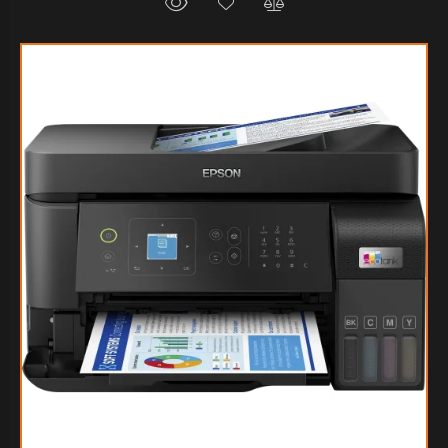
$325.012
95