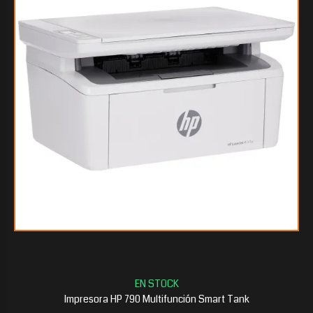
$585.805
05
$526.871
55
Impresora HP 790 Multifunción Smart Tank