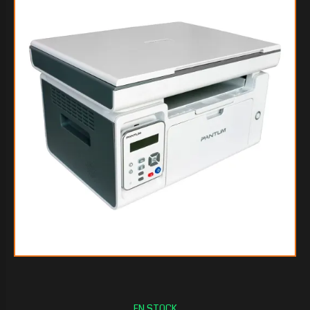
$484.693
95
$474.952
50