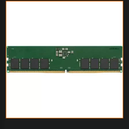
$292.349
55