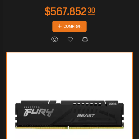
COMPRAR
$543.809
25