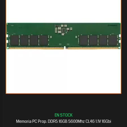
$555.141
45
$551.672
10
Memoria PC Prop. DDR5 16GB 5600Mhz CL46 1.1V 16Gbi