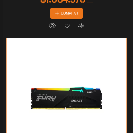
COMPRAR
$567.852
30