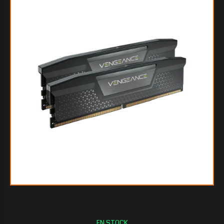
$520.676
00
$502.934
55