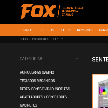
INICIO
PRODUCTOS
OFERTAS
NOVEDADES
CONTA
INICIO
PRODUCTOS
SENTEY
SENT
CATEGORIAS
AURICULARES GAMING
$120.095
$101.505
$1
20
60
TECLADOS MECANICOS
REDES-CONECTIVIDAD-WIRELESS
ADAPTADORES Y CONECTORES
GABINETES