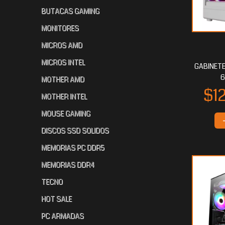
BUTACAS GAMING
MONITORES
MICROS AMD
$81.882
$80.088
$7
40
80
MICROS INTEL
GABINETE
6
MOTHER AMD
MOTHER INTEL
MOUSE GAMING
DISCOS SSD SOLIDOS
MEMORIAS PC DDR5
$72.564
$43.669
$
80
60
MEMORIAS DDR4
TECNO
HOT SALE
PC ARMADAS