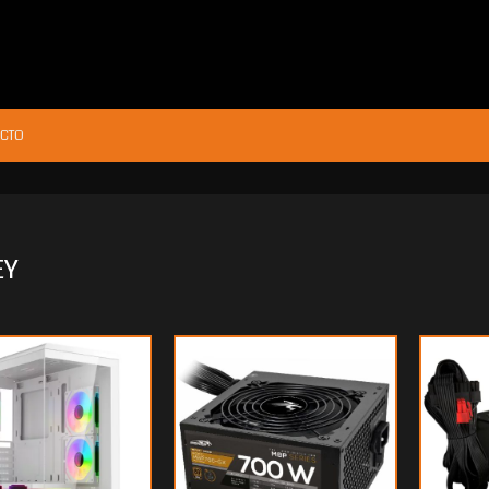
CTO
EY
01.140
$95.638
80
40