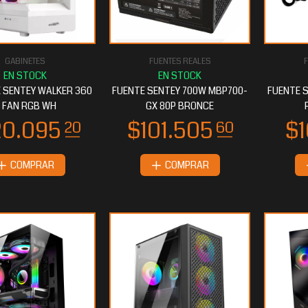
GABINETES
FUENTES REALES
F
6.744
$72.975
80
20
 SENTEY WALKER 360
FUENTE SENTEY 700W MBP700-
FUENTE S
 FAN RGB WH
GX 80P BRONCE
COMPRAR
COMPRAR
11.764
80