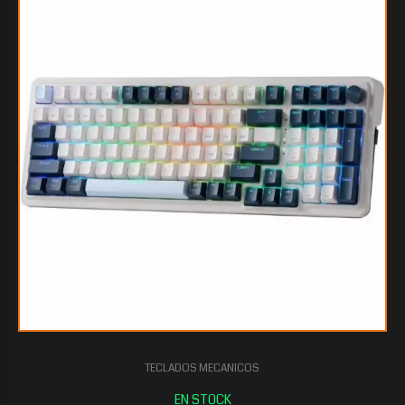
$83.448
00
TECLADOS MECANICOS
$83.220
00