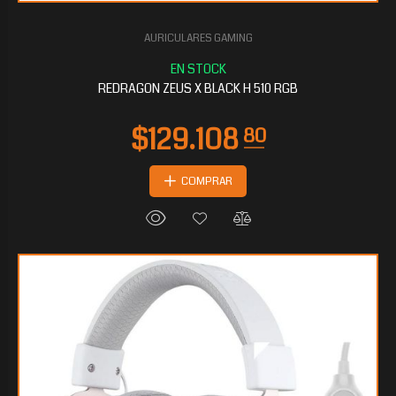
AURICULARES GAMING
$106.567
20
REDRAGON ZEUS X BLACK H 510 RGB
COMPRAR
$106.156
80