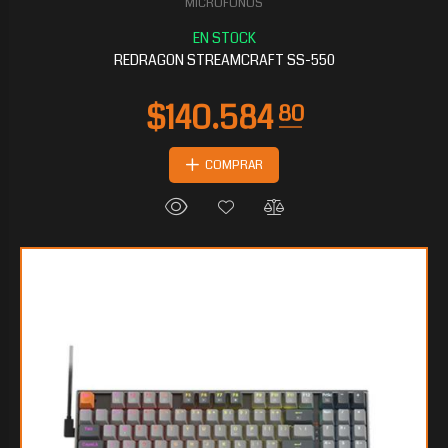
MICROFONOS
$112.708
00
REDRAGON STREAMCRAFT SS-550
COMPRAR
$111.735
20