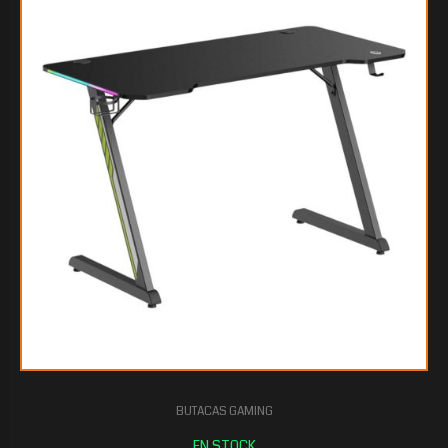
$129.108
80
BUTACAS GAMING
$129.108
80