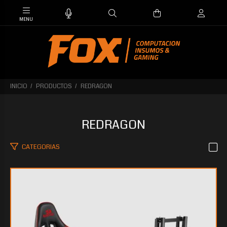
INICIO
PRODUCTOS
REDRAGON
REDRAGON
CATEGORIAS
$813.853
60