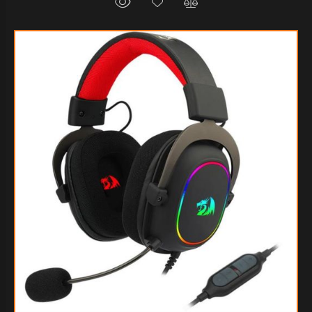
$108.072
00