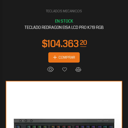
TECLADOS MECANICOS
$70.984
00
TECLADO REDRAGON EISA LCD PRO K719 RGB
COMPRAR
$68.035
20