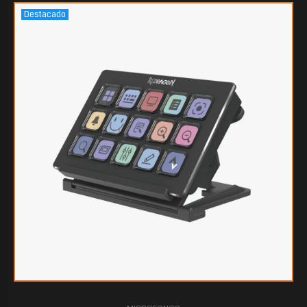
Destacado
$112.814
40