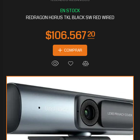
$78.188
80
REDRAGON HORUS TKL BLACK SW RED WIRED
COMPRAR
$77.079
20