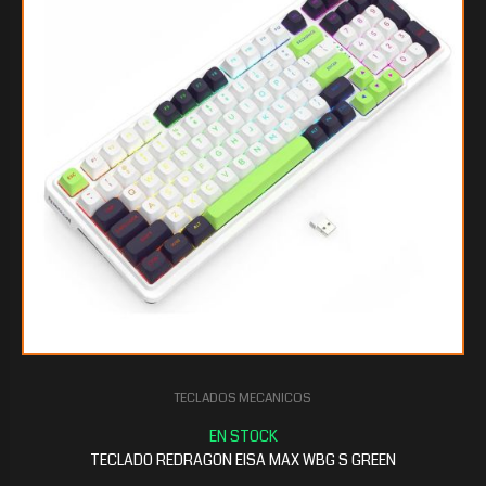
$86.898
40
TECLADOS MECANICOS
$86.370
15
TECLADO REDRAGON EISA MAX WBG S GREEN