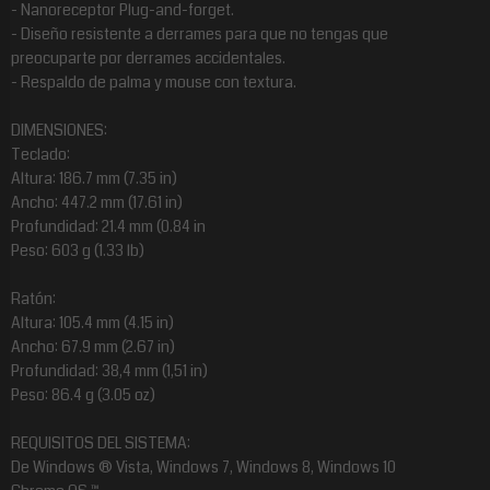
- Nanoreceptor Plug-and-forget.
- Diseño resistente a derrames para que no tengas que
preocuparte por derrames accidentales.
- Respaldo de palma y mouse con textura.
DIMENSIONES:
Teclado:
Altura: 186.7 mm (7.35 in)
Ancho: 447.2 mm (17.61 in)
Profundidad: 21.4 mm (0.84 in
$227.143
$268.730
$120.169
$123.381
95
70
80
60
Peso: 603 g (1.33 lb)
Ratón:
Altura: 105.4 mm (4.15 in)
Ancho: 67.9 mm (2.67 in)
Profundidad: 38,4 mm (1,51 in)
Peso: 86.4 g (3.05 oz)
REQUISITOS DEL SISTEMA:
De Windows ® Vista, Windows 7, Windows 8, Windows 10