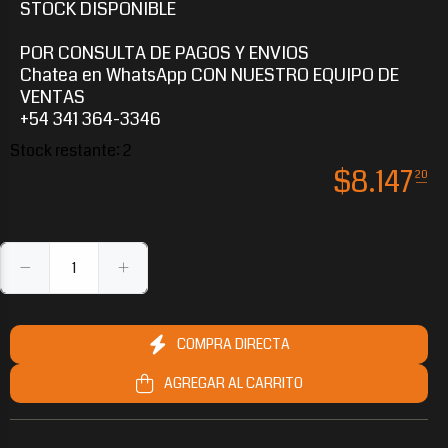
STOCK DISPONIBLE
POR CONSULTA DE PAGOS Y ENVIOS
Chatea en WhatsApp CON NUESTRO EQUIPO DE
VENTAS
+54 341 364-3346
Stock restante:
2
$
8.147
20
$1.483.745
$453.984
$104.171
$21.918
55
90
40
40
COMPRA DIRECTA
AGREGAR AL CARRITO