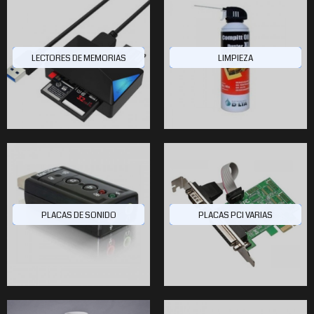
LECTORES DE MEMORIAS
LIMPIEZA
$200.685
$82.308
$33.350
0
60
00
2
PLACAS DE SONIDO
PLACAS PCI VARIAS