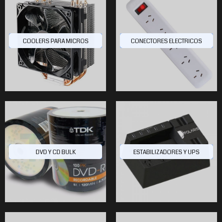
COOLERS PARA MICROS
CONECTORES ELECTRICOS
$278.646
$10.427
$26.204
40
20
8
DVD Y CD BULK
ESTABILIZADORES Y UPS