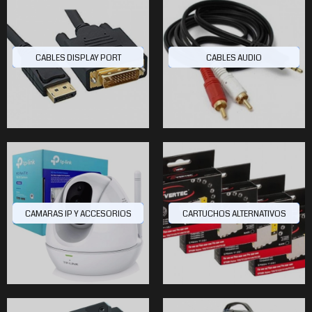
$6.520
0
80
CABLES DISPLAY PORT
CABLES AUDIO
$13.649
60
CAMARAS IP Y ACCESORIOS
CARTUCHOS ALTERNATIVOS