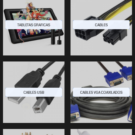
$82.764
$59.371
$26.204
00
20
8
TABLETAS GRAFICAS
CABLES
$12.479
$76.334
$19.045
20
40
60
CABLES USB
CABLES VGA COAXILADOS