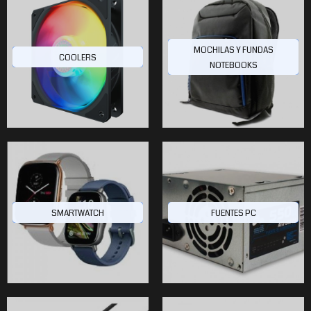
MOCHILAS Y FUNDAS
COOLERS
NOTEBOOKS
$37.422
0
40
SMARTWATCH
FUENTES PC