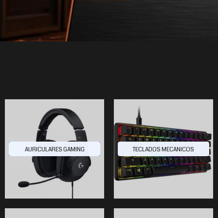
AURICULARES GAMING
TECLADOS MECANICOS