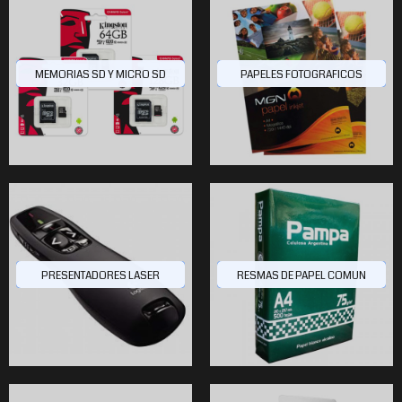
MEMORIAS SD Y MICRO SD
PAPELES FOTOGRAFICOS
$33.350
$520.676
$267.793
3
23
00
PRESENTADORES LASER
RESMAS DE PAPEL COMUN