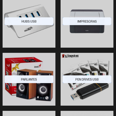
HUBS USB
IMPRESORAS
$173.675
$153.459
$270.757
20
20
6
PARLANTES
PEN DRIVES USB