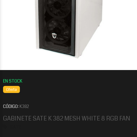
Oferta
CÓDIGO:
K382
GABINETE SATE K 382 MESH WHITE 8 RGB FAN
SATE