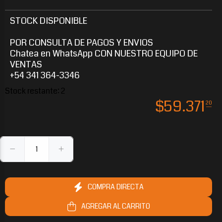
STOCK DISPONIBLE
POR CONSULTA DE PAGOS Y ENVIOS
Chatea en WhatsApp CON NUESTRO EQUIPO DE
VENTAS
+54 341 364-3346
Stock restante:
2
$18.544
$110.260
$26.204
$81.426
00
80
80
40
$
59.371
20
COMPRA DIRECTA
AGREGAR AL CARRITO